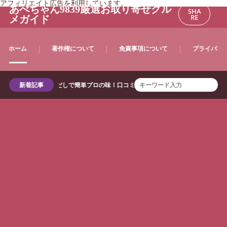
アフィリエイト広告を利用しています。
あべちゃん9839厳選お取り寄せグル
SHA
RE
メガイド
ホーム
著作権について
免責事項について
プライバシ
式】万能和風だしで簡単プロの味！口コミ・使い方も紹介
新着記事