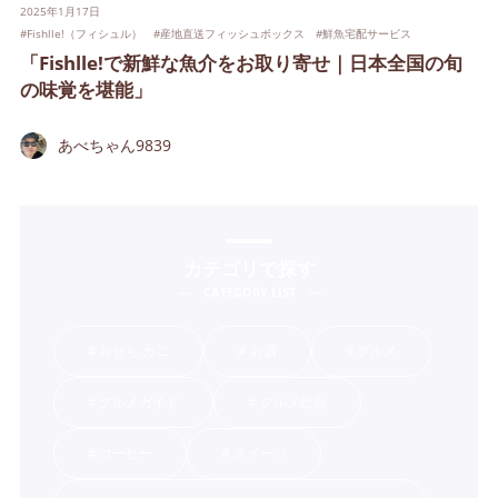
2025年1月17日
#
Fishlle!（フィシュル）
#
産地直送フィッシュボックス
#
鮮魚宅配サービス
「Fishlle!で新鮮な魚介をお取り寄せ｜日本全国の旬
の味覚を堪能」
あべちゃん9839
カテゴリで探す
CATEGORY LIST
おせち,カニ
お酒
グルメ
グルメガイド
グルメ総合
コーヒー
スイーツ