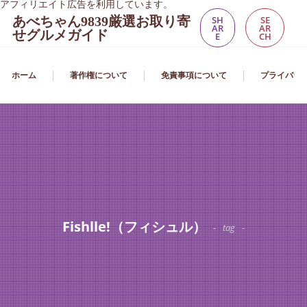
アフィリエイト広告を利用しています。
あべちゃん9839厳選お取り寄
SH
SE
AR
AR
せグルメガイド
E
CH
ホーム
著作権について
免責事項について
プライバシ
Fishlle!（フィシュル）
tag