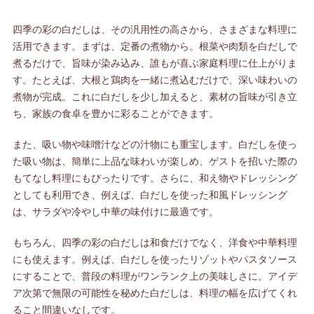
四季の彩の白だしは、その汎用性の高さから、さまざまな料理に
活用できます。まずは、定番の煮物から。根菜や肉類を白だしで
煮るだけで、旨味が染み込み、誰もが喜ぶ家庭料理に仕上がりま
す。たとえば、大根と鶏肉を一緒に煮込むだけで、深い味わいの
煮物が完成。これに白だしを少し加えると、素材の旨味が引き立
ち、家族の食卓を豊かに彩ることができます。
また、吸い物や味噌汁などの汁物にも重宝します。白だしを使っ
た吸い物は、簡単に上品な味わいが楽しめ、ゲストを招いた際の
もてなし料理にもぴったりです。さらに、和え物やドレッシング
としても利用でき、例えば、白だしを使った和風ドレッシング
は、サラダや冷やし中華の味付けに最適です。
もちろん、四季の彩の白だしは和食だけでなく、洋食や中華料理
にも使えます。例えば、白だしを使ったリゾットやパスタソース
にすることで、普段の料理がワンランク上の美味しさに。アイデ
ア次第で無限の可能性を秘めた白だしは、料理の幅を広げてくれ
ること間違いなしです。