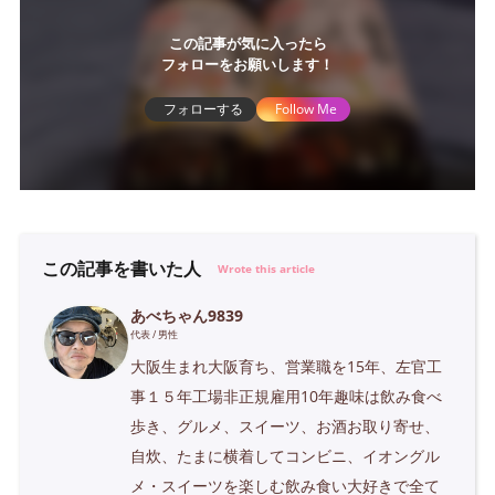
この記事が気に入ったら
フォローをお願いします！
フォローする
Follow Me
この記事を書いた人
Wrote this article
あべちゃん9839
代表 / 男性
大阪生まれ大阪育ち、営業職を15年、左官工
事１５年工場非正規雇用10年趣味は飲み食べ
歩き、グルメ、スイーツ、お酒お取り寄せ、
自炊、たまに横着してコンビニ、イオングル
メ・スイーツを楽しむ飲み食い大好きで全て