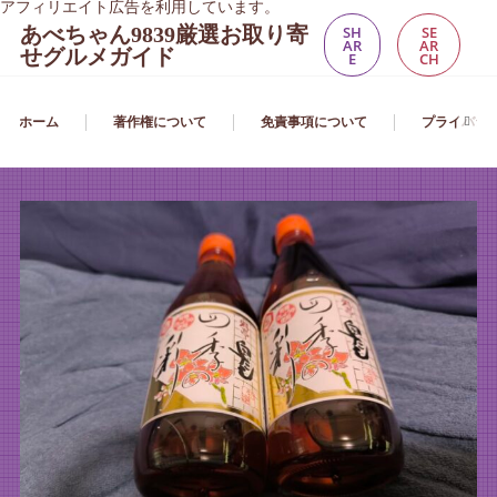
アフィリエイト広告を利用しています。
あべちゃん9839厳選お取り寄
SH
SE
AR
AR
せグルメガイド
E
CH
ホーム
著作権について
免責事項について
プライバシ