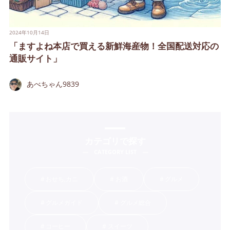
2024年10月14日
「ますよね本店で買える新鮮海産物！全国配送対応の
通販サイト」
あべちゃん9839
カテゴリで探す
CATEGORY LIST
おせち,カニ
お酒
グルメ
グルメガイド
グルメ総合
コーヒー
スイーツ