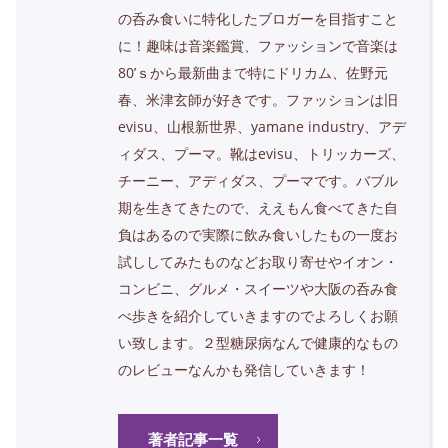
の呑み食いに特化したブロガーを目指すこと
に！趣味は音楽鑑賞、ファッションで音楽は
80’ｓから最新曲まで特にドリカム、佐野元
春、米津玄師が好きです。ファッションは旧
evisu、山根新世界、yamane industry、アデ
ィダス、プーマ。靴はevisu、トリッカーズ、
チーニー、アディダス、プーマです。バブル
期を生きてきたので、ええもん食べてきた自
負はあるので実際に飲み食いしたもの一度お
試ししてみたものなどお取り寄せやイオン・
コンビニ、グルメ・スイーツや大阪の呑み食
べ歩きを紹介していきますのでよろしくお願
い致します。２型糖尿病なんで健康的なもの
のレビューなんかも発信していきます！
著者記事一覧