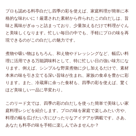
プロも認める料亭白だし四季の彩を使えば、家庭料理が簡単に本
格的な味わいに！厳選された素材から作られたこの白だしは、旨
味と風味がぎゅっと詰まっており、少量加えるだけで料理がぐん
と美味しくなります。忙しい毎日の中でも、手軽にプロの味を再
現できるのがこの白だしの魅力です。
煮物や吸い物はもちろん、和え物やドレッシングなど、幅広い料
理に活用できる万能調味料として、特に忙しい日の強い味方にな
ります。例えば、シンプルな野菜煮物に少し加えるだけで、素材
本来の味を引き立てる深い旨味が生まれ、家族の食卓を豊かに彩
ります。また、冷蔵庫に余った食材も、四季の彩を使えば、驚く
ほど美味しい一品に早変わり。
このリード文では、四季の彩の白だしを使った簡単で美味しい家
庭料理レシピを紹介します。プロの味を家庭で楽しみたい方や、
料理の幅を広げたい方にぴったりなアイデアが満載です。さあ、
あなたも料亭の味を手軽に楽しんでみませんか？