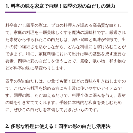
1. 料亭の味を家庭で再現！四季の彩の白だしの魅力
料亭白だし四季の彩は、プロの料理人が認める高品質な白だし
で、家庭の料理を一層美味しくする魔法の調味料です。厳選され
た素材から作られたこの白だしは、深い旨味と風味が特徴で、出
汁の持つ繊細さを活かしながら、どんな料理にも溶け込むことが
できます。特に、家庭料理において出汁は味の基盤を成す重要な
要素。四季の彩の白だしを使うことで、煮物、吸い物、和え物な
どが料亭の味に早変わりします。
四季の彩の白だしは、少量でも驚くほどの旨味を引き出しますの
で、これから料理を始める方にも非常に使いやすいアイテムで
す。調理の際、ただ加えるだけで、料理全体に深みを与え、素材
の味を引き立ててくれます。手軽に本格的な和食を楽しむため
に、ぜひこの白だしを常備しておきたいものです。
2. 多彩な料理に使える！四季の彩の白だし活用法