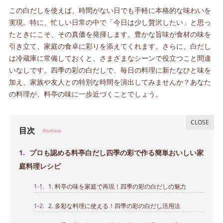
この白だしを使えば、時間がない日でも手軽に本格的な味わいを
実現。特に、忙しい日常の中で「今日は少し贅沢したい」と思っ
たときにこそ、その真価を発揮します。豊かな旨味が食材の味を
引き立て、家庭の食卓に彩りを添えてくれます。さらに、白だし
は冷蔵庫に常備しておくと、さまざまなシーンで役立つこと間違
いなしです。四季の彩の白だしで、毎日の料理に新たなひと味を
加え、家族や友人との特別な時間を演出してみませんか？あなた
の料理が、料亭の味に一歩近づくことでしょう。
目次
Outline
1.
プロも認める料亭白だし四季の彩で作る簡単おいしい家
庭料理レシピ
1-1.
1. 料亭の味を家庭で再現！四季の彩の白だしの魅力
1-2.
2. 多彩な料理に使える！四季の彩の白だし活用法