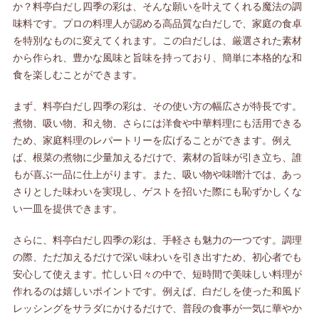
か？料亭白だし四季の彩は、そんな願いを叶えてくれる魔法の調
味料です。プロの料理人が認める高品質な白だしで、家庭の食卓
を特別なものに変えてくれます。この白だしは、厳選された素材
から作られ、豊かな風味と旨味を持っており、簡単に本格的な和
食を楽しむことができます。
まず、料亭白だし四季の彩は、その使い方の幅広さが特長です。
煮物、吸い物、和え物、さらには洋食や中華料理にも活用できる
ため、家庭料理のレパートリーを広げることができます。例え
ば、根菜の煮物に少量加えるだけで、素材の旨味が引き立ち、誰
もが喜ぶ一品に仕上がります。また、吸い物や味噌汁では、あっ
さりとした味わいを実現し、ゲストを招いた際にも恥ずかしくな
い一皿を提供できます。
さらに、料亭白だし四季の彩は、手軽さも魅力の一つです。調理
の際、ただ加えるだけで深い味わいを引き出すため、初心者でも
安心して使えます。忙しい日々の中で、短時間で美味しい料理が
作れるのは嬉しいポイントです。例えば、白だしを使った和風ド
レッシングをサラダにかけるだけで、普段の食事が一気に華やか