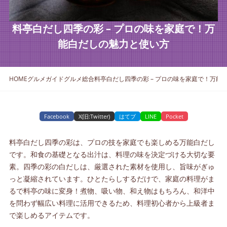
料亭白だし四季の彩 – プロの味を家庭で！万
能白だしの魅力と使い方
HOME
グルメガイド
グルメ総合
料亭白だし四季の彩 – プロの味を家庭で！万能
Facebook
X(旧:Twitter)
はてブ
LINE
Pocket
料亭白だし四季の彩は、プロの技を家庭でも楽しめる万能白だし
です。和食の基礎となる出汁は、料理の味を決定づける大切な要
素。四季の彩の白だしは、厳選された素材を使用し、旨味がぎゅ
っと凝縮されています。ひとたらしするだけで、家庭の料理がま
るで料亭の味に変身！煮物、吸い物、和え物はもちろん、和洋中
を問わず幅広い料理に活用できるため、料理初心者から上級者ま
で楽しめるアイテムです。