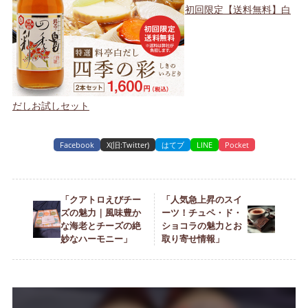
初回限定【送料無料】白
だしお試しセット
Facebook
X(旧:Twitter)
はてブ
LINE
Pocket
「クアトロえびチー
「人気急上昇のスイ
ズの魅力｜風味豊か
ーツ！チュペ・ド・
な海老とチーズの絶
ショコラの魅力とお
妙なハーモニー」
取り寄せ情報」